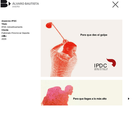
Anuncios IPDC
Título
IPDC Advertisements
Cliente
Patronato Provincial Deporte
A�o
2009