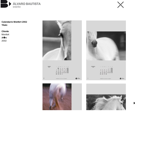
Calendario Monfort 2002
Título
Cliente
Monfort
A�o
2002